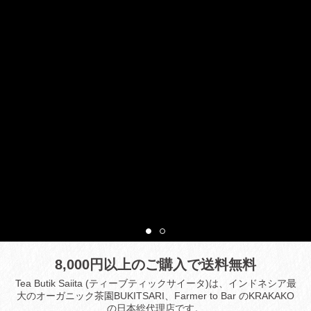
8,000円以上のご購入で送料無料
Tea Butik Saiita (ティーブティックサイータ)は、インドネシア最
大のオーガニック茶園BUKITSARI、Farmer to Bar のKRAKAKO
の日本総代理店です。